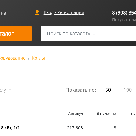
ина
Вход / Регистрация
8 (908) 35
Покупател
талог
борудование
Котлы
клу
Показать по:
50
100
Артикул
В наличии
В 
8 кВт, 1/1
217 603
3