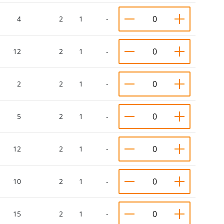
4
2
1
-
12
2
1
-
2
2
1
-
5
2
1
-
12
2
1
-
10
2
1
-
15
2
1
-