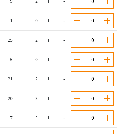
9
2
1
-
1
0
1
-
25
2
1
-
5
0
1
-
21
2
1
-
20
2
1
-
7
2
1
-