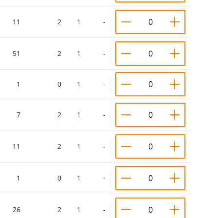
11
2
1
-
51
2
1
-
1
0
1
-
7
2
1
-
11
2
1
-
1
0
1
-
26
2
1
-