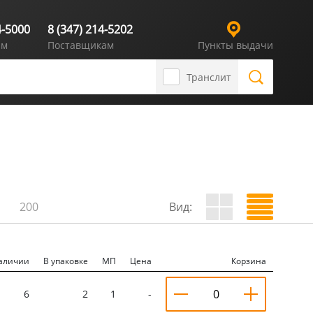
4-5000
8 (347) 214-5202
ям
Поставщикам
Пункты выдачи
Транслит
200
Вид:
аличии
В упаковке
МП
Цена
Корзина
6
2
1
-