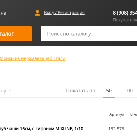
ина
Вход / Регистрация
8 (908) 35
Покупател
талог
Мойки из нержавеющей стали
клу
Показать по:
50
100
Артикул
В н
луб чаши 16см, с сифоном MIXLINE, 1/10
132 573