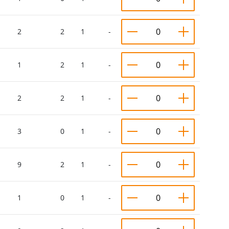
2
2
1
-
1
2
1
-
2
2
1
-
3
0
1
-
9
2
1
-
1
0
1
-