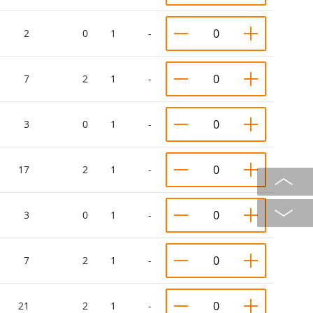
2
0
1
-
7
2
1
-
3
0
1
-
17
2
1
-
3
0
1
-
7
2
1
-
21
2
1
-