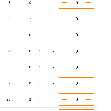
3
0
1
-
23
2
1
-
5
0
1
-
4
0
1
-
5
0
1
-
2
0
1
-
28
2
1
-