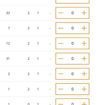
33
2
1
-
7
2
1
-
12
2
1
-
31
2
1
-
2
2
1
-
1
2
1
-
1
0
1
-