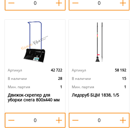
разборной ручкой, с
цанговым соед. в коробке,
1/1
Артикул
42 722
Артикул
58 192
В наличии
28
В наличии
15
Мин. партия
1
Мин. партия
1
Движок-скрепер для
Ледоруб БЦМ 1838, 1/5
уборки снега 800х440 мм
алюм. планка, стальной
черенок, на колесиках
БЕДУИН 0365 ЦИТ 1/60