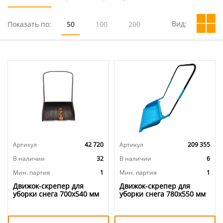
Вид:
Показать по:
50
100
200
Артикул
42 720
Артикул
209 355
В наличии
32
В наличии
6
Мин. партия
1
Мин. партия
1
Движок-скрепер для
Движок-скрепер для
уборки снега 700х540 мм
уборки снега 780х550 мм
алюм. планка, стальная
алюм. планка, стальная
ручка FINLAND 1539, 1/50
ручка SnowLand с
телескоп. сборно-