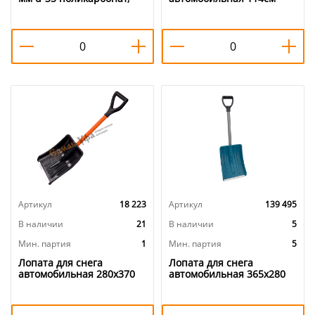
цвета в ассорт. , Салават
Satum с телескопическим
НЕ БЬЕТСЯ, 10/10
черенком, оранжевая,
1/10
Артикул
18 223
Артикул
139 495
В наличии
21
В наличии
5
Мин. партия
1
Мин. партия
5
Лопата для снега
Лопата для снега
автомобильная 280х370
автомобильная 365х280
мм длина 975 мм Авто
мм d-32 Метель-Авто
Витязь, черенок. в
цветная пластмассовая с
морозстойкой. облетке V-
алюм. планкой с метал/ч