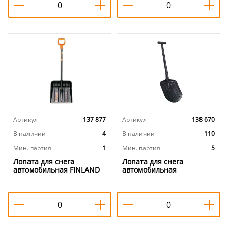
ручка Цикл, требуется
п/о и V-ручкой, 5/5
сборка, 1/7
Артикул
137 877
Артикул
138 670
В наличии
4
В наличии
110
Мин. партия
1
Мин. партия
5
Лопата для снега
Лопата для снега
автомобильная FINLAND
автомобильная
2343-ч быстросъемная,
полипропиленовая Т-
1/5
образная В СБОРЕ, 5/5