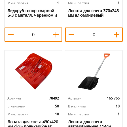
Мин. партия
1
Мин. партия
1
Ледоруб топор сварной
Лопата для снега 370х245
Б-3 с металл. черенком и
мм алюминиевый
резин. ручкой L-1200, 1/5
черенок Finland 2187-Ч,
1/5
Артикул
78492
Артикул
165 765
В наличии
50
В наличии
10
Мин. партия
10
Мин. партия
1
Лопата для снега 430х420
Лопата для снега
мм d-35 поликарбонат,
автомобильная 114см