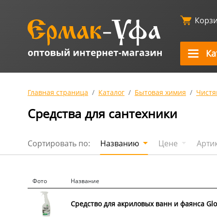
Корз
Ка
Главная страница
Каталог
Бытовая химия
Чистя
Средства для сантехники
Сортировать по:
Названию
Цене
Арти
Фото
Название
Средство для акриловых ванн и фаянса Glos