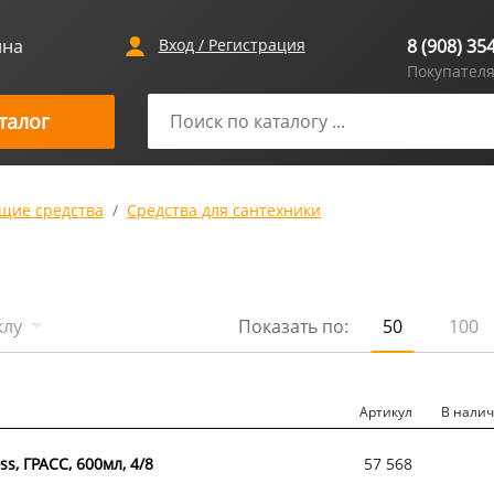
ина
Вход / Регистрация
8 (908) 35
Покупател
талог
щие средства
Средства для сантехники
клу
Показать по:
50
100
Артикул
В нали
s, ГРАСС, 600мл, 4/8
57 568