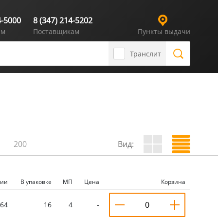
4-5000
8 (347) 214-5202
ям
Поставщикам
Пункты выдачи
Транслит
200
Вид:
чии
В упаковке
МП
Цена
Корзина
64
16
4
-