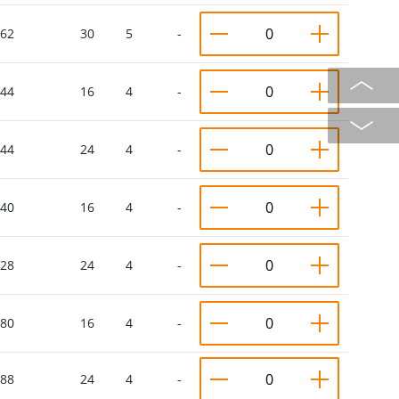
62
30
5
-
44
16
4
-
44
24
4
-
40
16
4
-
28
24
4
-
80
16
4
-
88
24
4
-