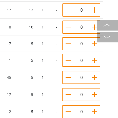
17
12
1
-
8
10
1
-
7
5
1
-
1
5
1
-
45
5
1
-
17
5
1
-
2
5
1
-