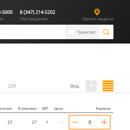
4-5000
8 (347) 214-5202
ям
Поставщикам
Пункты выдачи
Транслит
200
Вид:
аличии
В упаковке
МП
Цена
Корзина
27
27
1
-