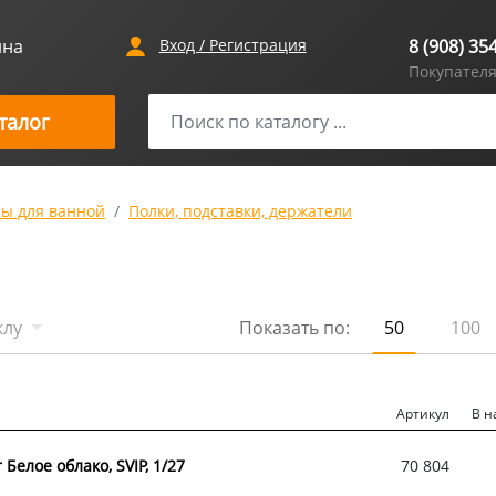
ина
Вход / Регистрация
8 (908) 35
Покупател
талог
ры для ванной
Полки, подставки, держатели
клу
Показать по:
50
100
Артикул
В н
Белое облако, SVIP, 1/27
70 804