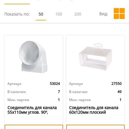
Вид:
Показать по:
50
100
200
Артикул
53024
Артикул
27550
В наличии
7
В наличии
49
Мин. партия
1
Мин. партия
1
Соединитель для канала
Соединитель для канала
55х110мм углов. 90º,
60х120мм плоский
плоск воздуховода с
пластик, для вентиляции
круглым пластик,
612СКП ERA, 1/15
511СК10ФП ERA, 1/40