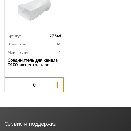
Артикул
27 546
В наличии
61
Мин. партия
1
Соединитель для канала
D100 эксцентр. плос
воздух. с круг пласт
60х120, для вент,
612СП10КП ERA, 1/32
Сервис и поддержка