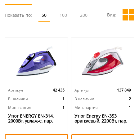
Вид:
Показать по:
50
100
200
Артикул
42 435
Артикул
137 849
В наличии
1
В наличии
2
Мин. партия
1
Мин. партия
1
Утюг ENERGY EN-314,
Утюг Energy EN-353
2000Вт, увлаж-е, пар,
оранжевый, 2200Вт, пар,
верт. пар, пар. удар,
спрей, пар. удар, самооч.
самооч. стал. подошва,
, тефлон. подошва,
1/10
антинакипь, 1/10